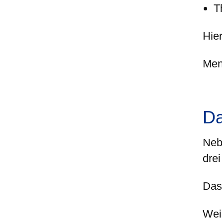
T
Hier
Me
D
Neb
drei
Das 
Wei