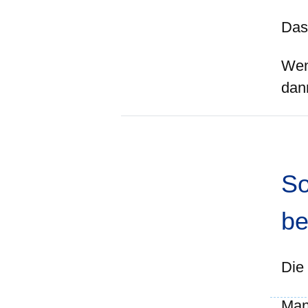
Das 
Wen
dan
So
be
Die 
Man