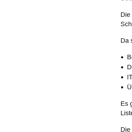
Die
Schr
Da s
B
D
I
Ü
Es 
List
Die