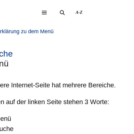
A-Z
eite
ite
rklärung zu dem Menü
ache
enü
ere Internet-Seite hat mehrere Bereiche.
en
auf der
linken
Seite stehen 3 Worte:
enü
uche