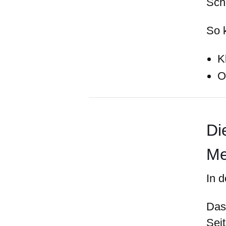
Sch
So 
K
O
Di
M
In d
Das
Seit