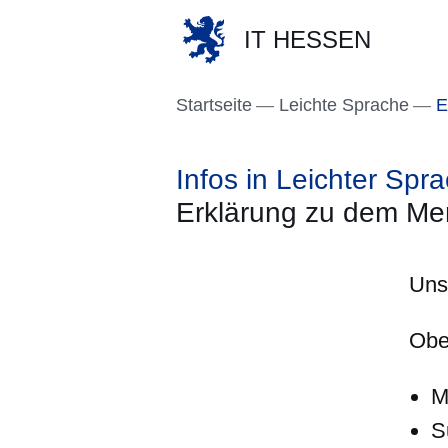
IT HESSEN
Direkt zum Kopf der S
Direkt zum Inhalt
Direkt zum Fuß der Se
Startseite
Leichte Sprache
E
Infos in Leichter Spr
Erklärung zu dem M
Uns
Ob
M
S