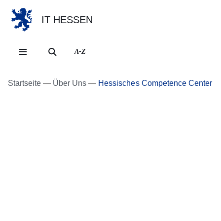
IT HESSEN
Direkt zum Kopf der Se
Direkt zum Inhalt
Direkt zum Fuß der Sei
A-Z
Startseite
Über Uns
Hessisches Competence Center