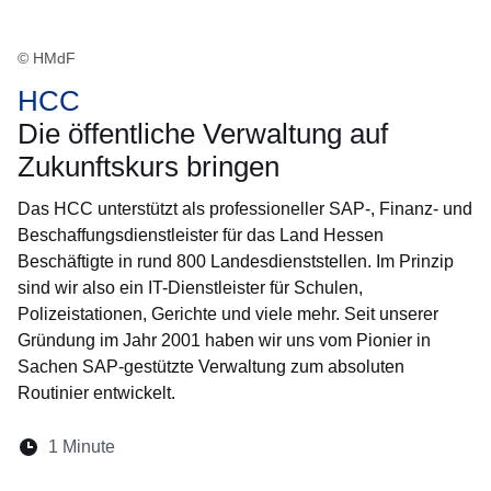
© HMdF
HCC
Die öffentliche Verwaltung auf
Zukunftskurs bringen
Das HCC unterstützt als professioneller SAP-, Finanz- und
Beschaffungsdienstleister für das Land Hessen
Beschäftigte in rund 800 Landesdienststellen. Im Prinzip
sind wir also ein IT-Dienstleister für Schulen,
Polizeistationen, Gerichte und viele mehr. Seit unserer
Gründung im Jahr 2001 haben wir uns vom Pionier in
Sachen SAP-gestützte Verwaltung zum absoluten
Routinier entwickelt.
Lesedauer:
1 Minute
Öffnet sich in einem neuen Fenster
Öffnet sich in einem neuen Fenster
Öffnet sich in einem neuen Fenster
Öffnet sich in einem neuen Fen
Öffnet sich in einem neuen