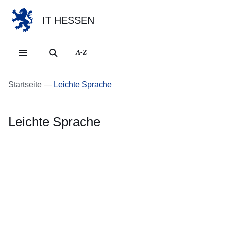
IT HESSEN
Direkt zum Kopf der Se
Direkt zum Inhalt
Direkt zum Fuß der Sei
A-Z
Startseite
Leichte Sprache
Leichte Sprache