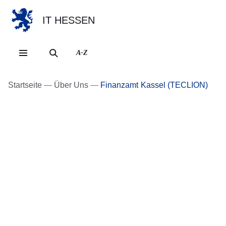
IT HESSEN
Direkt zum Kopf der Se
Direkt zum Inhalt
Direkt zum Fuß der Sei
A-Z
Startseite
Über Uns
Finanzamt Kassel (TECLION)