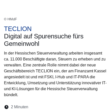
© HMdF
TECLION
Digital auf Spurensuche fürs
Gemeinwohl
In der Hessischen Steuerverwaltung arbeiten insgesamt
ca. 11.000 Beschäftigte daran, Steuern zu erheben und zu
verwalten. Eine zentrale Rolle nimmt dabei der neue
Geschäftsbereich TECLION ein, der am Finanzamt Kassel
angesiedelt ist und mit FSKI, I-Hub und IT-PARA die
Entwicklung, Umsetzung und Unterstützung innovativer IT-
und KI-Lösungen für die Hessische Steuerverwaltung
bündelt.
Lesedauer:
2 Minuten
Öffnet sich in einem neuen Fenster
Öffnet sich in einem neuen Fenster
Öffnet sich in einem neuen Fenste
Öffnet sich in einem neuen Fe
Öffnet sich in einem neu